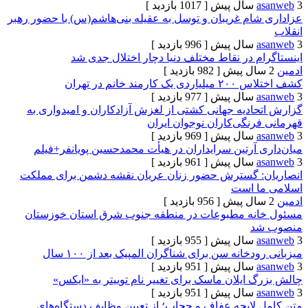
[ 1017 بازدید ]
ام غریبان و توسل به عقیله بنی‌هاشم(س) با حضور رهبر
[ 996 بازدید ]
 در نقاط مختلف دنیا دچار اختلال جدی شد
[ 982 بازدید ]
د خانم در تهران
[ 977 بازدید ]
ادیه جهانی کشتی از لغزش آزادکاران و امیدواری به
نگی‌کاران نوجوان ایران
[ 969 بازدید ]
آرتین سرایداران در هیأت محمدحسین پویانفر+فیلم
[ 961 بازدید ]
 گسترش حضور زنان عریان نقشه دشمن برای مملکت
ا است
[ 956 بازدید ]
نه مطبوعات در منطقه جنوب شرق استان خوزستان
د
[ 955 بازدید ]
خانه سن برای شناگران المپیک بعد از ۱۰۰ سال
[ 951 بازدید ]
ایلان ماسک برای تغییر نام توییتر به «ایکس»
[ 951 بازدید ]
لایحه عفاف و حجاب؛ از تعیین وظایف دستگاه‌های