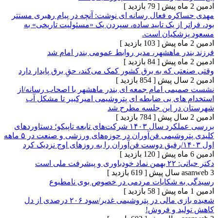
[ 79 بازدید ]
ره فعال رسانه ای نوشت: آنچه در پیام رهبری مستتر
 از یک تایید ساده، سپردن یک «مسئولیت تاریخی» به
شکیان است.
[ 103 بازدید ]
ر ماهشهر، مدیر روابط عمومی بندر امام شد
[ 84 بازدید ]
 که به برق کشور کمک می‌کند، حقِ برق پایدار دارد
[ 854 بازدید ]
ی امام جمعه ای بندر ماهشهر با اصحاب رسانه/از
ای بی ضابطه ای پتروشیمی امیرکبیر تا مشکل آب
در این جلسه مطرح شد
[ 784 بازدید ]
بررسی عملکرد سال ۱۴۰۳ شرکت‌های تابعه تاپیکو؛ دستاوردهای
کلیدی پتروشیمی فن‌آوران در حوزه‌های ورزشی و صنعت در ۵ ماهه
[ 120 بازدید ]
 ملی است
[ 619 بازدید ]
ه شکایات مردمی در خصوص بوی نامطبوع
[ 58 بازدید ]
شعبده بازی مالی در پتروشیمی‌ غدیر/سود ۲۰۶ درصدی از دل
د و فروش!