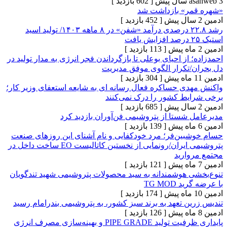
[ 602 بازدید ]
ر» بازداشت شد
[ 452 بازدید ]
رشد ۲۲.۸ درصدی درآمد «شفن» در ۸ ماهه ۱۴۰۳/ تولید اسید
[ 113 بازدید ]
از احیای بوعلی تا بازگرداندن فجر انرژی به مدار تولید در
تکرار الگوی موفق مدیریت
[ 304 بازدید ]
ی حساکره فعال رسانه ای به شایعه استعفای وزیر کار؛
ط کشور را درک نمی‌کنند
[ 685 بازدید ]
شستا از پتروشیمی فن‌آوران بازدید کرد
[ 139 بازدید ]
ین‌فر؛ مرد خودکفایی و نام آشنای این روزهای صنعت
پتروشیمی ایران/رونمایی از نخستین کاتالیست EO ساخت داخل در
ارید
[ 121 بازدید ]
 هوشمندانه به سبد محصولات پتروشیمی شهید تندگویان
TG MO
[ 174 بازدید ]
 تعهد به برند سبز کشور، به پتروشیمی بندرامام رسید
[ 126 بازدید ]
PIPE  و بهینه‌سازی مصرف انرژی