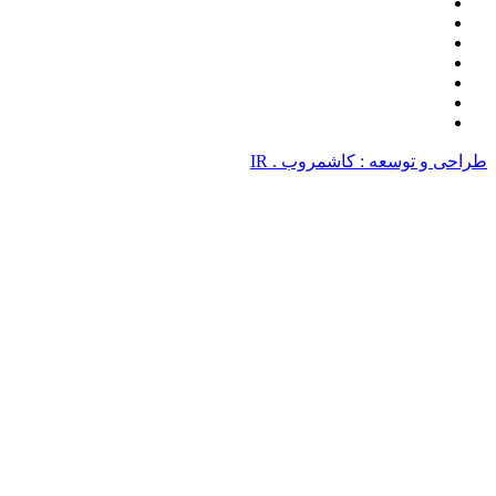
سعه : کاشمروب . IR