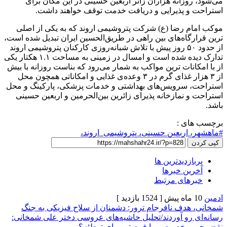
زانه هزاران زائر اربعین حسینی در این مکان برای
 پذیرایی و دریافت خدمت توقف خواهند داشت.
 رضا (ع) شرکت پتروشیمی اروند که به یکی از اصلی
اه‌های بین راهی در طریق‌الحسین ایران تبدیل شده است،
از حدود ۵۰ روز پیش با تلاش شبانه‌روزی کارکنان پتروشیمی اروند
تدارک دیده شده است و امسال در زمینی به مساحت ۱.۱ هکتار یکی
نات ترین مواکب به شمار می‌رود که بناست روزانه با بیش
از ۳ هزار غذای گرم در ۳ وعده‌ی غذایی و امکاناتی همچون محل
سرویس‌های بهداشتی و خدمات پزشکی، پارکینگ و محل
نمازخانه پذیرای زائرین بین‌الحرمین و اربعین حسینی
ی :
اربعین حسینی، پتروشیمی_اروند،
زدیدترین ها
ن خبرها
های مرتبط
[ 1524 بازدید ]
دف نافرجام ترور: دشمنان از سلاح فیزیکی به جنگ
رو آوردند/تحلیل حاشیه‌های عروسی دختر علی شمخانی:
 خصوصی یا فرصتی برای توطئه؟