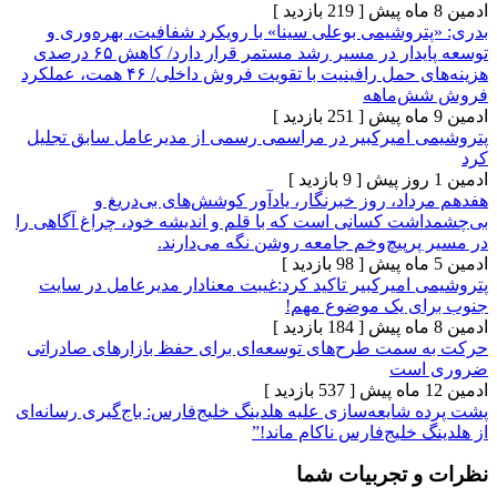
[ 219 بازدید ]
وشیمی بوعلی سینا» با رویکرد شفافیت، بهره‌وری و
توسعه پایدار در مسیر رشد مستمر قرار دارد/ کاهش ۶۵ درصدی
هزینه‌های حمل رافینیت با تقویت فروش داخلی/ ۴۶ همت، عملکرد
‌ماهه
[ 251 بازدید ]
امیرکبیر در مراسمی رسمی از مدیرعامل سابق تجلیل
[ 9 بازدید ]
د، روز خبرنگار، یادآور کوشش‌های بی‌دریغ و
ت کسانی است که با قلم و اندیشه خود، چراغ آگاهی را
پیچ‌وخم جامعه روشن نگه می‌دارند.
[ 98 بازدید ]
میرکبیر تاکید کرد:غیبت معنادار مدیرعامل در سایت
 یک موضوع مهم!
[ 184 بازدید ]
مت طرح‌های توسعه‌ای برای حفظ بازارهای صادراتی
ست
[ 537 بازدید ]
ایعه‌سازی علیه هلدینگ خلیج‌فارس: باج‌گیری رسانه‌ای
خلیج‌فارس ناکام ماند!”
تجربیات شما