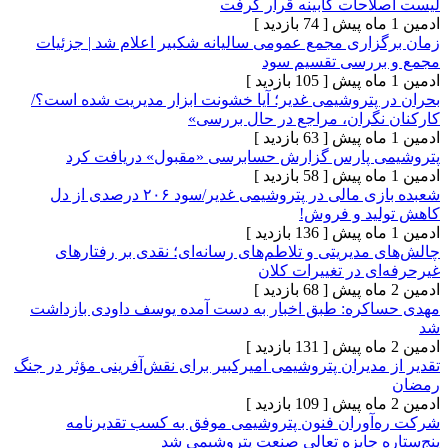
حات کابینه قرار گرفت
[ 74 بازدید ]
اری مجمع عمومی سالیانه شکبیر اعلام شد | جزئیات
ررسی تقسیم سود
[ 105 بازدید ]
پتروشیمی غدیر؛ آیا خشونت ابزار مدیریت شده است؟/
گران، مراجع در حال بررسی»
[ 63 بازدید ]
 پارس گزارش حسابرسی «مقبول» دریافت کرد
[ 58 بازدید ]
شعبده بازی مالی در پتروشیمی‌ غدیر/سود ۲۰۶ درصدی از دل
د و فروش!
[ 136 بازدید ]
دیریتی و تلاطم‌های رسانه‌ای؛ نقدی بر رفتارهای
 در تغییرات کلان
[ 68 بازدید ]
ره: طبق اخبار به دست آمده یوسف داودی بازداشت
[ 131 بازدید ]
دیران پتروشیمی امیرکبیر برای نقش‌آفرینی مؤثر در جنگ
[ 109 بازدید ]
وران فنون پتروشیمی موفق به کسب تقدیرنامه
 جایزه تعالی صنعت پتروشیمی شد