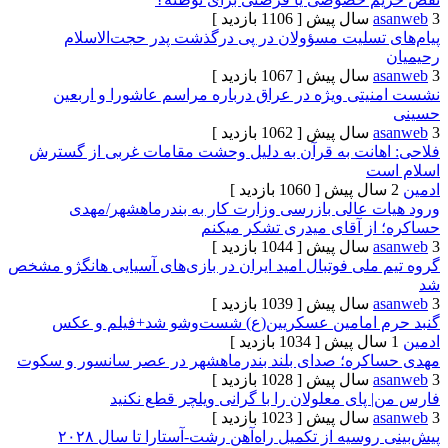
[ 1106 بازدید ]
تسلیت مسؤولان در پی درگذشت پدر حجت‌الاسلام
[ 1067 بازدید ]
تی ویژه در عراق درباره مراسم عاشورا و اربعین
[ 1062 بازدید ]
انت به قرآن‌ به دلیل وحشت مقامات غربی از گسترش
ت
[ 1060 بازدید ]
 عالی بازرسی وزارت کار به بندرماهشهر/مهدی
ز آقای میدری تشکر میکنم
[ 1044 بازدید ]
لی فوتبال امید ایران در بازی‌های آسیایی هانگژو مشخص
[ 1039 بازدید ]
 امامین عسکریین(ع) شست‌وشو شد+فیلم و عکس
[ 1034 بازدید ]
ره؛ صدای بلند بندرماهشهر در عصر سانسور و سکوت
[ 1028 بازدید ]
ای معلولان را با گرانی ویلچر قطع نکنید
[ 1023 بازدید ]
سیه از تکمیل راه‌آهن رشت-آستارا تا سال ‌۲۰۲۸