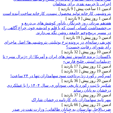
جریمه نقدی برای متخلفان
[ 9 بازدید ]
کارخانه تولید محصول نیست، کارخانه ساخت آینده است
[ 9 بازدید ]
د، روز خبرنگار، یادآور کوشش‌های بی‌دریغ و
ت کسانی است که با قلم و اندیشه خود، چراغ آگاهی را
پیچ‌وخم جامعه روشن نگه می‌دارند.
[ 19 بازدید ]
ه‌ای در پرونده نرخ یوتیلیتی پتروشیمی‌ها؛ اصل ماجرای
ی رقابت چیست؟
[ 32 بازدید ]
رنده خاموش تنش‌های ایران و آمریکا / از «ژنرال منیر» تا
امنیتی خلیج فارس»
[ 17 بازدید ]
[ 31 بازدید ]
ورد زد/ پرداخت سود سهامداران تنها در ۲۴ ساعت!
[ 36 بازدید ]
شکبیر با ثبت رکورد تاریخی سودآوری، سال ۱۴۰۴ را با عملکردی
پایان رساند
[ 37 بازدید ]
 سهامداران پای کارنامه درخشان شاراک
[ 66 بازدید ]
 بهارستان به خیابان طالقانی؛ وزارت نفت در صدر