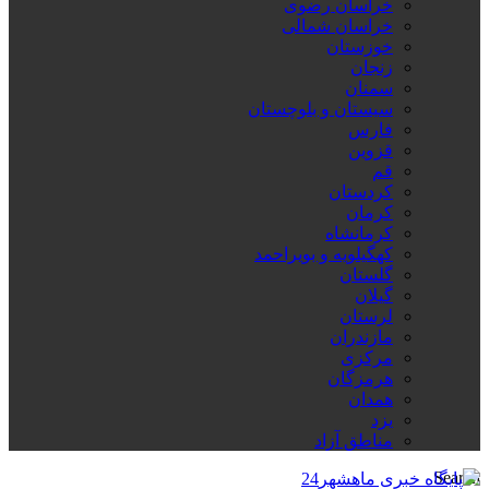
خراسان رضوی
خراسان شمالی
خوزستان
زنجان
سمنان
سیستان و بلوچستان
فارس
قزوین
قم
کردستان
کرمان
کرمانشاه
کهگیلویه و بویراحمد
گلستان
گیلان
لرستان
مازندران
مرکزی
هرمزگان
همدان
یزد
مناطق آزاد