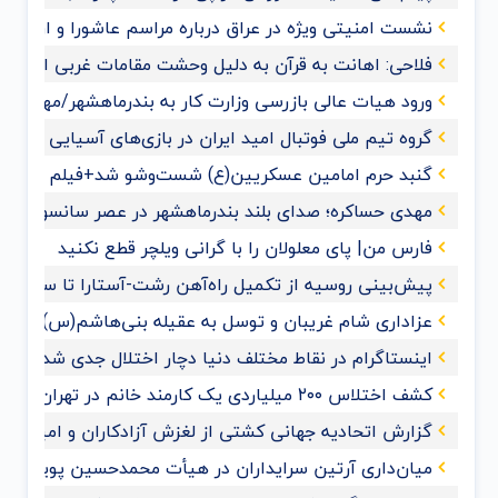
نشست امنیتی ویژه در عراق درباره مراسم عاشورا و اربعی
فلاحی: اهانت به قرآن‌ به دلیل وحشت مقامات غربی از گ
ورود هیات عالی بازرسی وزارت کار به بندرماهشهر/مهدی حس
گروه تیم ملی فوتبال امید ایران در بازی‌های آسیایی هان
گنبد حرم امامین عسکریین(ع) شست‌وشو شد+فیلم و عک
مهدی حساکره؛ صدای بلند بندرماهشهر در عصر سانسور و 
فارس من| پای معلولان را با گرانی ویلچر قطع نکنید
پیش‌بینی روسیه از تکمیل راه‌آهن رشت-آستارا تا سال ‌۲۰۲۸
عزاداری شام غریبان و توسل به عقیله بنی‌هاشم(س) با حضو
اینستاگرام در نقاط مختلف دنیا دچار اختلال جدی شد
کشف اختلاس ۲۰۰ میلیاردی یک کارمند خانم در تهران
گزارش اتحادیه جهانی کشتی از لغزش آزادکاران و امیدواری ب
میان‌داری آرتین سرایداران در هیأت محمدحسین پویانفر+ف