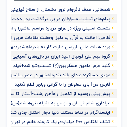
شمخانی، هدف نافرجام ترور: دشمنان از سلاح فیزیکی به 
پیام‌های تسلیت مسؤولان در پی درگذشت پدر حجت‌الاسلام
نشست امنیتی ویژه در عراق درباره مراسم عاشورا و اربعی
فلاحی: اهانت به قرآن‌ به دلیل وحشت مقامات غربی از گ
ورود هیات عالی بازرسی وزارت کار به بندرماهشهر/مهدی حس
گروه تیم ملی فوتبال امید ایران در بازی‌های آسیایی هان
گنبد حرم امامین عسکریین(ع) شست‌وشو شد+فیلم و عک
مهدی حساکره؛ صدای بلند بندرماهشهر در عصر سانسور و 
فارس من| پای معلولان را با گرانی ویلچر قطع نکنید
پیش‌بینی روسیه از تکمیل راه‌آهن رشت-آستارا تا سال ‌۲۰۲۸
عزاداری شام غریبان و توسل به عقیله بنی‌هاشم(س) با حضو
اینستاگرام در نقاط مختلف دنیا دچار اختلال جدی شد
کشف اختلاس ۲۰۰ میلیاردی یک کارمند خانم در تهران