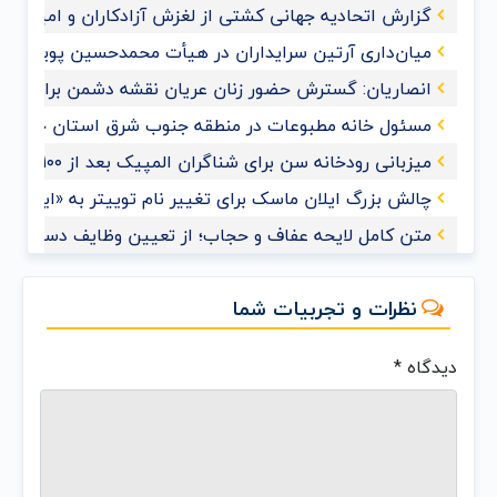
گزارش اتحادیه جهانی کشتی از لغزش آزادکاران و امیدواری ب
میان‌داری آرتین سرایداران در هیأت محمدحسین پویانفر+ف
انصاریان: گسترش حضور زنان عریان نقشه دشمن برای ممل
مسئول خانه مطبوعات در منطقه جنوب شرق استان خوزس
میزبانی رودخانه سن برای شناگران المپیک بعد از ۱۰۰ سال
چالش بزرگ ایلان ماسک برای تغییر نام توییتر به «ایکس»
متن کامل لایحه عفاف و حجاب؛ از تعیین وظایف دستگاه‌های
نظرات و تجربیات شما
دیدگاه
*